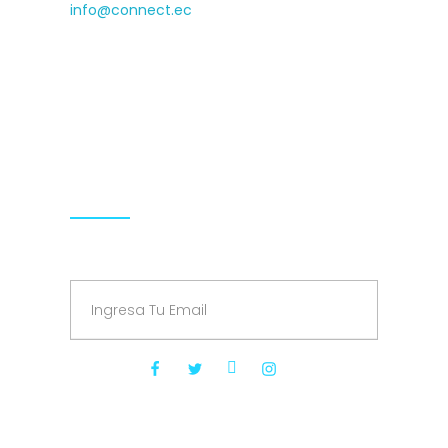
info@connect.ec
Isabel la Católica N24-430 and Luis
Cordero, Cyede Building, 1st floor
Hours: 9.00-18.00 Mon-Fri
Síguenos
Suscríbete a nuestro Newsletter