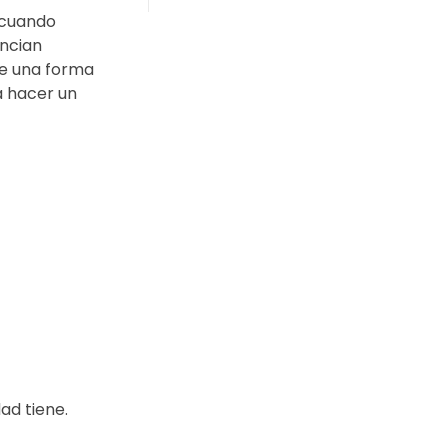
 cuando
ancian
de una forma
a hacer un
ad tiene.