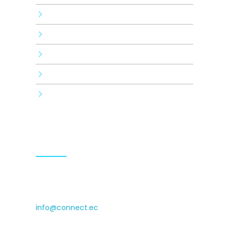
Pauta digital
Branding
Human brand
Consulting and training
Tecnología
Contactos
(+593) 0999009936 (+593)
0990929140
info@connect.ec
Isabel la Católica N24-430 and Luis