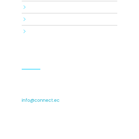
Human brand
Consulting and training
Tecnología
Contactos
(+593) 0999009936 (+593)
0990929140
info@connect.ec
Isabel la Católica N24-430 and Luis
Cordero, Cyede Building, 1st floor
Hours: 9.00-18.00 Mon-Fri