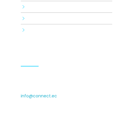
Human brand
Consulting and training
Tecnología
Contactos
(+593) 0999009936 (+593)
0990929140
info@connect.ec
Isabel la Católica N24-430 and Luis
Cordero, Cyede Building, 1st floor
Hours: 9.00-18.00 Mon-Fri