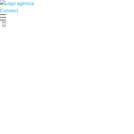
Agencia Connect
Transformamos tu marca en una experiencia emocionalmente poderosa y efectiva