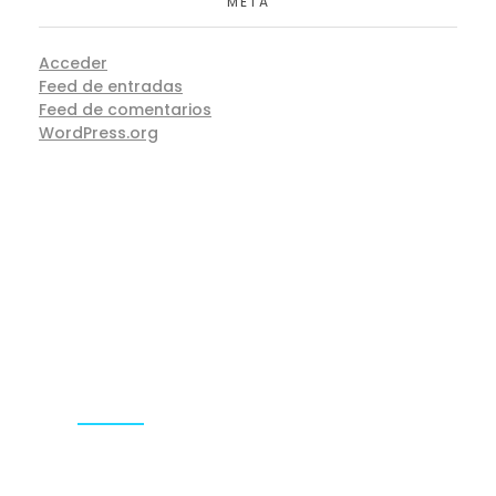
META
Acceder
Feed de entradas
Feed de comentarios
WordPress.org
Acercade La Compañia
ACONNECTECUADOR CIA. LTDA: Somos la
primera agencia especializada en Growth