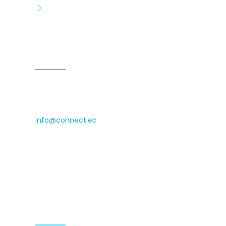
Tecnología
Contactos
(+593) 0999009936 (+593)
0990929140
info@connect.ec
Isabel la Católica N24-430 and Luis
Cordero, Cyede Building, 1st floor
Hours: 9.00-18.00 Mon-Fri
Síguenos