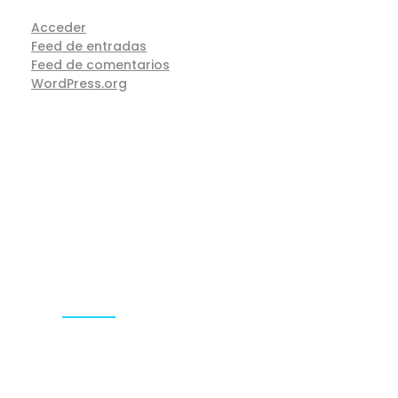
Acceder
Feed de entradas
Feed de comentarios
WordPress.org
Acercade La Compañia
ACONNECTECUADOR CIA. LTDA: Somos la
primera agencia especializada en Growth
marketing y humanización de marcas.