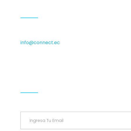
Contactos
(+593) 0999009936 (+593) 0990929140
info@connect.ec
Isabel la Católica N24-430 and Luis Cordero, Cyed
Hours: 9.00-18.00 Mon-Fri
Síguenos
Suscríbete a nuestro Newsletter