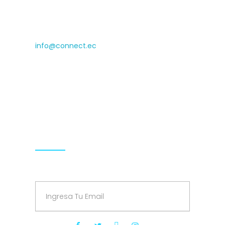
(+593) 0999009936 (+593)
0990929140
info@connect.ec
Isabel la Católica N24-430 and Luis
Cordero, Cyede Building, 1st floor
Hours: 9.00-18.00 Mon-Fri
Síguenos
Suscríbete a nuestro Newsletter