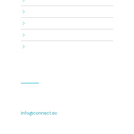
Pauta digital
Branding
Human brand
Consulting and training
Tecnología
Contactos
(+593) 0999009936 (+593)
0990929140
info@connect.ec
Isabel la Católica N24-430 and Luis
Cordero, Cyede Building, 1st floor