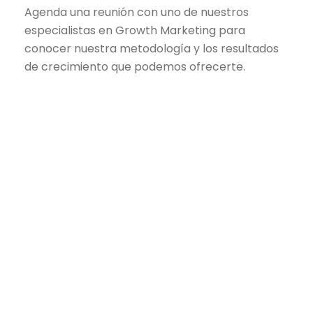
Agenda una reunión con uno de nuestros
especialistas en Growth Marketing para
conocer nuestra metodología y los resultados
de crecimiento que podemos ofrecerte.
Isabel la Católica N24-430 y Luis
Cordero, Edificio Cyede, piso 1
(+593) 990929140
9.00-18.00 Lun-Vie